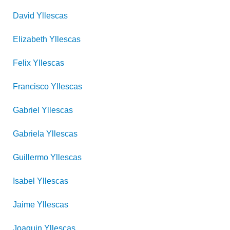
David
Yllescas
Elizabeth
Yllescas
Felix
Yllescas
Francisco
Yllescas
Gabriel
Yllescas
Gabriela
Yllescas
Guillermo
Yllescas
Isabel
Yllescas
Jaime
Yllescas
Joaquin
Yllescas