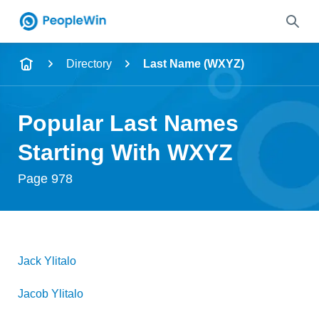
Name
Directory
Last Name (WXYZ)
Full Name
Popular Last Names
City & State
Starting With WXYZ
Page 978
Search
Jack
Ylitalo
Jacob
Ylitalo