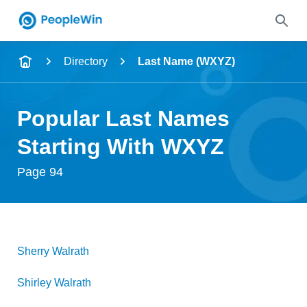
Name
Directory
Last Name (WXYZ)
Full Name
Popular Last Names
City & State
Starting With WXYZ
Page 94
Search
Sherry
Walrath
Shirley
Walrath