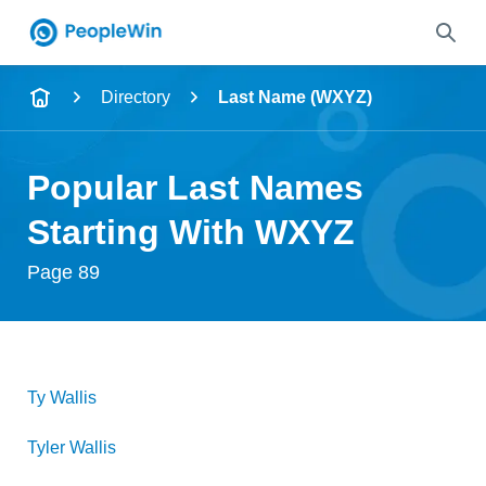
Name
Directory
Last Name (WXYZ)
Full Name
Popular Last Names
City & State
Starting With WXYZ
Page 89
Search
Ty
Wallis
Tyler
Wallis