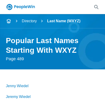
Name
Directory
Last Name (WXYZ)
Full Name
Popular Last Names
City & State
Starting With WXYZ
Page 489
Search
Jenny
Wiedel
Jeremy
Wiedel