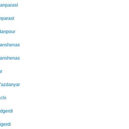
anparast
nparast
danpour
anshenas
anshenas
r
Yazdanyar
chi
dgerdi
gerdi