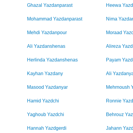
Ghazal
Yazdanparast
Heewa
Yazd
Mohammad
Yazdanparast
Nima
Yazda
Mehdi
Yazdanpour
Moraad
Yaz
Ali
Yazdanshenas
Alireza
Yazd
Herlinda
Yazdanshenas
Payam
Yazd
Kayhan
Yazdany
Ali
Yazdanya
Masood
Yazdanyar
Mehrnoush
Hamid
Yazdchi
Ronnie
Yazd
Yaghoub
Yazdchi
Behrouz
Yaz
Hannah
Yazdgerdi
Jahann
Yazd