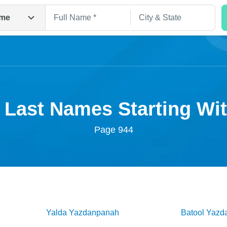
me
 Last Names Starting W
Page 944
Search
Yalda
Yazdanpanah
Batool
Yazd