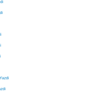
di
di
i
i
i
Yazdi
azdi