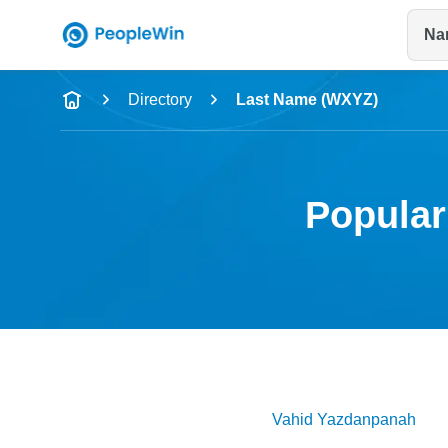
Na
Name
Directory
Last Name (WXYZ)
Full Name
City & State
Popular
Vahid
Yazdanpanah