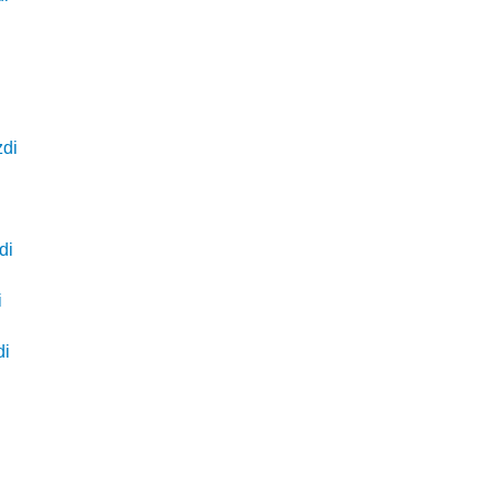
i
zdi
di
i
di
i