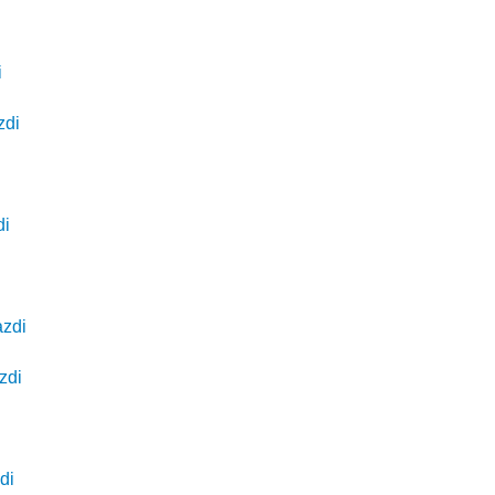
i
zdi
di
azdi
zdi
di