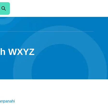
ith WXYZ
anpanahi