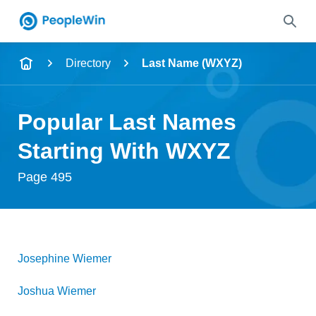
Name
Directory
Last Name (WXYZ)
Full Name
Popular Last Names
City & State
Starting With WXYZ
Page 495
Search
Josephine
Wiemer
Joshua
Wiemer