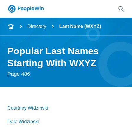
Name
Directory
Last Name (WXYZ)
Full Name
Popular Last Names
City & State
Starting With WXYZ
Page 486
Search
Courtney
Widzinski
Dale
Widzinski