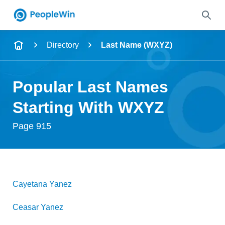
Name
Directory
Last Name (WXYZ)
Full Name
Popular Last Names
City & State
Starting With WXYZ
Page 915
Search
Cayetana
Yanez
Ceasar
Yanez