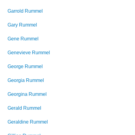
Garrold
Rummel
Gary
Rummel
Gene
Rummel
Genevieve
Rummel
George
Rummel
Georgia
Rummel
Georgina
Rummel
Gerald
Rummel
Geraldine
Rummel