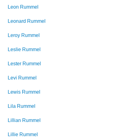
Leon
Rummel
Leonard
Rummel
Leroy
Rummel
Leslie
Rummel
Lester
Rummel
Levi
Rummel
Lewis
Rummel
Lila
Rummel
Lillian
Rummel
Lillie
Rummel