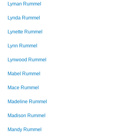
Lyman
Rummel
Lynda
Rummel
Lynette
Rummel
Lynn
Rummel
Lynwood
Rummel
Mabel
Rummel
Mace
Rummel
Madeline
Rummel
Madison
Rummel
Mandy
Rummel