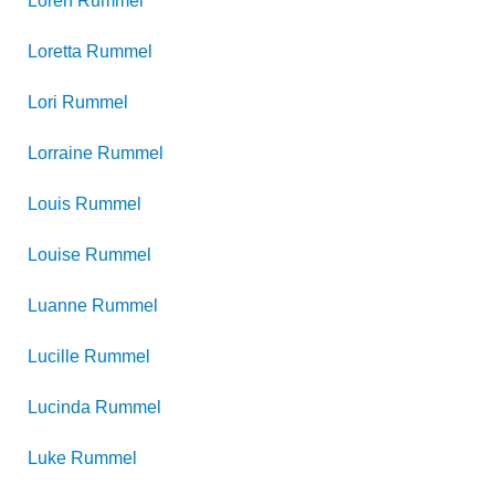
Loren
Rummel
Loretta
Rummel
Lori
Rummel
Lorraine
Rummel
Louis
Rummel
Louise
Rummel
Luanne
Rummel
Lucille
Rummel
Lucinda
Rummel
Luke
Rummel