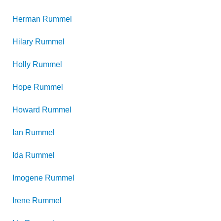
Herman
Rummel
Hilary
Rummel
Holly
Rummel
Hope
Rummel
Howard
Rummel
Ian
Rummel
Ida
Rummel
Imogene
Rummel
Irene
Rummel