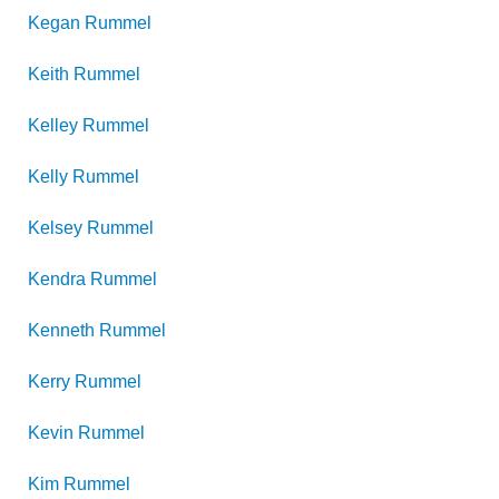
Kegan
Rummel
Keith
Rummel
Kelley
Rummel
Kelly
Rummel
Kelsey
Rummel
Kendra
Rummel
Kenneth
Rummel
Kerry
Rummel
Kevin
Rummel
Kim
Rummel