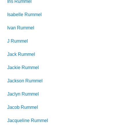
Iris
Rummel
Isabelle
Rummel
Ivan
Rummel
J
Rummel
Jack
Rummel
Jackie
Rummel
Jackson
Rummel
Jaclyn
Rummel
Jacob
Rummel
Jacqueline
Rummel