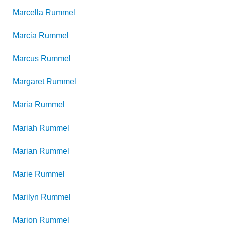
Marcella
Rummel
Marcia
Rummel
Marcus
Rummel
Margaret
Rummel
Maria
Rummel
Mariah
Rummel
Marian
Rummel
Marie
Rummel
Marilyn
Rummel
Marion
Rummel