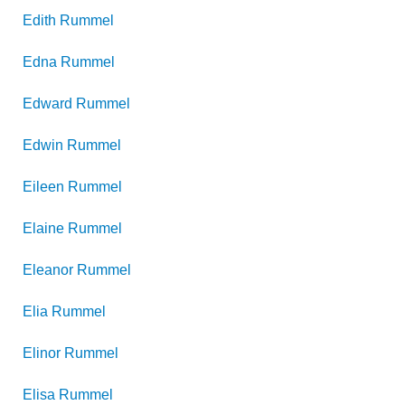
Edith
Rummel
Edna
Rummel
Edward
Rummel
Edwin
Rummel
Eileen
Rummel
Elaine
Rummel
Eleanor
Rummel
Elia
Rummel
Elinor
Rummel
Elisa
Rummel