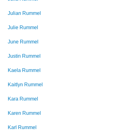
Julian
Rummel
Julie
Rummel
June
Rummel
Justin
Rummel
Kaela
Rummel
Kaitlyn
Rummel
Kara
Rummel
Karen
Rummel
Karl
Rummel