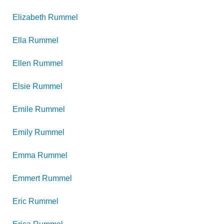
Elizabeth
Rummel
Ella
Rummel
Ellen
Rummel
Elsie
Rummel
Emile
Rummel
Emily
Rummel
Emma
Rummel
Emmert
Rummel
Eric
Rummel