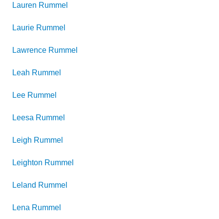
Lauren
Rummel
Laurie
Rummel
Lawrence
Rummel
Leah
Rummel
Lee
Rummel
Leesa
Rummel
Leigh
Rummel
Leighton
Rummel
Leland
Rummel
Lena
Rummel