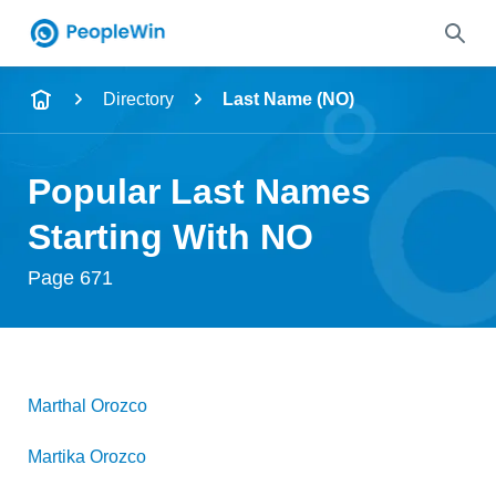
Name
Directory
Last Name (NO)
Full Name
Popular Last Names
City & State
Starting With NO
Page 671
Search
Marthal
Orozco
Martika
Orozco